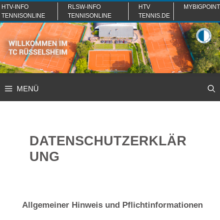
Zum
HTV-INFO
RLSW-INFO
HTV
MYBIGPOINT
TENNISONLINE
TENNISONLINE
TENNIS.DE
Inhalt
springen
MENÜ
DATENSCHUTZERKLÄR
UNG
Allgemeiner Hinweis und Pflichtinformationen