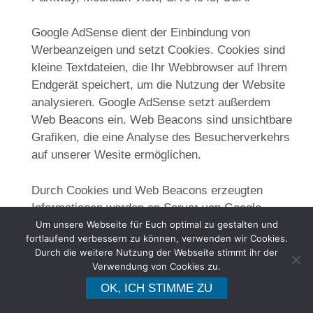
Google AdSense dient der Einbindung von
Werbeanzeigen und setzt Cookies. Cookies sind
kleine Textdateien, die Ihr Webbrowser auf Ihrem
Endgerät speichert, um die Nutzung der Website
analysieren. Google AdSense setzt außerdem
Web Beacons ein. Web Beacons sind unsichtbare
Grafiken, die eine Analyse des Besucherverkehrs
auf unserer Wesite ermöglichen.
Durch Cookies und Web Beacons erzeugten
Informationen werden an Server von Google
übertragen und dort gespeichert. Serverstandort
Um unsere Webseite für Euch optimal zu gestalten und
fortlaufend verbessern zu können, verwenden wir Cookies.
sind die USA. Google kann diese Informationen
Durch die weitere Nutzung der Webseite stimmt ihr der
an Vertragspartner weiterreichen. Ihre IP-Adresse
Verwendung von Cookies zu.
wird Google jedoch nicht mit anderen von Ihnen
OK, ICH STIMME ZU
gespeicherten Daten zusammenführen.