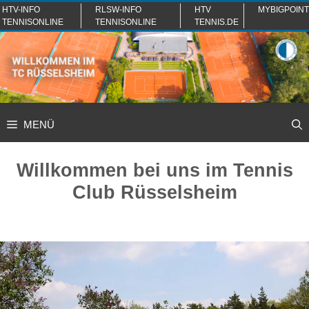
Zum
HTV-INFO
RLSW-INFO
HTV
MYBIGPOINT
TENNISONLINE
TENNISONLINE
TENNIS.DE
Inhalt
springen
MENÜ
Willkommen bei uns im Tennis
Club Rüsselsheim