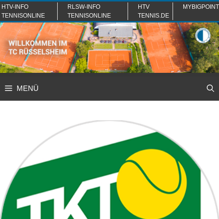
Zum
HTV-INFO
RLSW-INFO
HTV
MYBIGPOINT
TENNISONLINE
TENNISONLINE
TENNIS.DE
Inhalt
springen
MENÜ