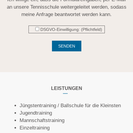
an unsere Tennisschule weitergeleitet werden, sodass
meine Anfrage beantwortet werden kann.
DSGVO-Einwilligung: (Pflichtfeld)
A
l
t
e
LEISTUNGEN
r
n
Jüngstentraining / Ballschule für die Kleinsten
a
Jugendtraining
t
Mannschaftstraining
i
Einzeltraining
v