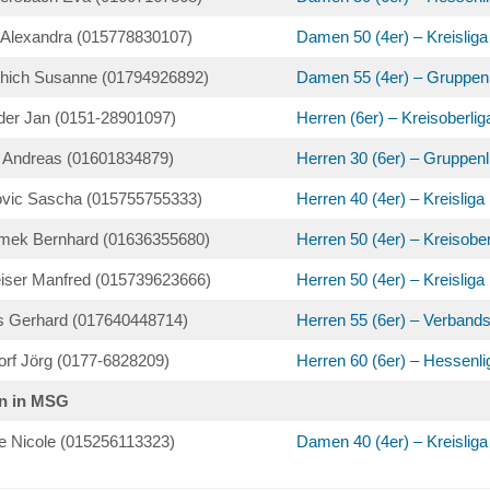
Alexandra (015778830107)
Damen 50 (4er) – Kreisliga
chich Susanne (01794926892)
Damen 55 (4er) – Gruppenl
der Jan (0151-28901097)
Herren (6er) – Kreisoberlig
l Andreas (01601834879)
Herren 30 (6er) – Gruppenl
vic Sascha (015755755333)
Herren 40 (4er) – Kreisliga
mek Bernhard (01636355680)
Herren 50 (4er) – Kreisober
iser Manfred (015739623666)
Herren 50 (4er) – Kreisliga
s Gerhard (017640448714)
Herren 55 (6er) – Verbands
orf Jörg (0177-6828209)
Herren 60 (6er) – Hessenli
n in MSG
le Nicole (015256113323)
Damen 40 (4er) – Kreisliga