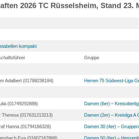
ften 2026 TC Rüsselsheim, Stand 23. 
stabellen kompakt
chaftsführer
Gruppe
m Adalbert (01788238184)
Herren 75 Südwest-Liga G
Julia (01749292888)
Damen (6er) – Kreisoberlig
r Theresa (017631213213)
Damen (2er) – Kreisliga A 
raf Hanna (01794166328)
Damen 30 (4er) – Gruppenl
ersbach Eva (01607167868)
Damen 50 (6er) – Hessenli