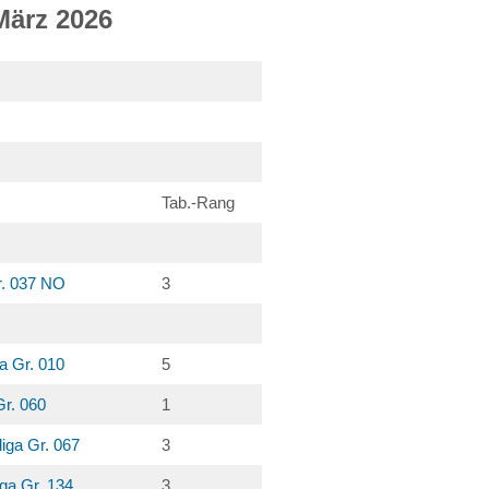
März 2026
Tab.-Rang
r. 037 NO
3
a Gr. 010
5
Gr. 060
1
iga Gr. 067
3
ga Gr. 134
3