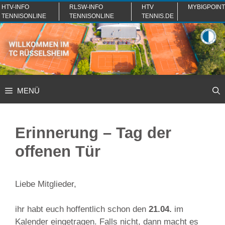
Zum
HTV-INFO
RLSW-INFO
HTV
MYBIGPOINT
TENNISONLINE
TENNISONLINE
TENNIS.DE
Inhalt
springen
MENÜ
Erinnerung – Tag der
offenen Tür
Liebe Mitglieder,
ihr habt euch hoffentlich schon den
21.04.
im
Kalender eingetragen. Falls nicht, dann macht es