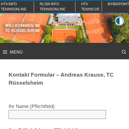
Zum
HTV-INFO
RLSW-INFO
HTV
MYBIGPOINT
TENNISONLINE
TENNISONLINE
TENNIS.DE
Inhalt
springen
MENÜ
Kontakt Formular – Andreas Krause, TC
Rüsselsheim
Ihr Name (Pflichtfeld)