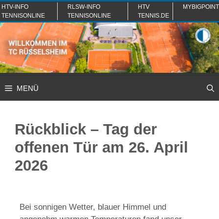
Zum
HTV-INFO
RLSW-INFO
HTV
MYBIGPOINT
TENNISONLINE
TENNISONLINE
TENNIS.DE
Inhalt
springen
MENÜ
Rückblick – Tag der
offenen Tür am 26. April
2026
Bei sonnigen Wetter, blauer Himmel und