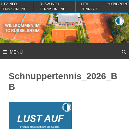
Zum
HTV-INFO
RLSW-INFO
HTV
MYBIGPOINT
TENNISONLINE
TENNISONLINE
TENNIS.DE
Inhalt
springen
MENÜ
Schnuppertennis_2026_B
B