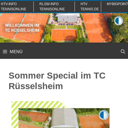
Zum
HTV-INFO
RLSW-INFO
HTV
MYBIGPOINT
TENNISONLINE
TENNISONLINE
TENNIS.DE
Inhalt
springen
MENÜ
Sommer Special im TC
Rüsselsheim