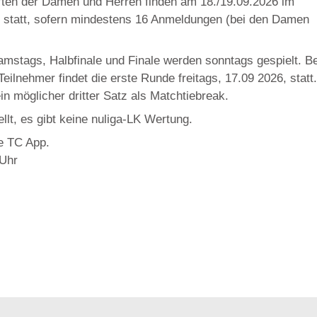
ften der Damen und Herren finden am 18./19.09.2026 im
 statt, sofern mindestens 16 Anmeldungen (bei den Damen
samstags, Halbfinale und Finale werden sonntags gespielt. Be
eilnehmer findet die erste Runde freitags, 17.09 2026, statt.
n möglicher dritter Satz als Matchtiebreak.
llt, es gibt keine nuliga-LK Wertung.
e TC App.
 Uhr