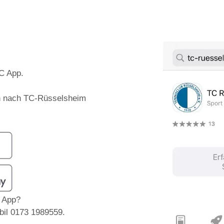
TC App.
ach nach TC-Rüsselsheim
C App?
bil 0173 1989559.