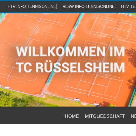
Zum
HTV-INFO TENNISONLINE
RLSW-INFO TENNISONLINE
HTV TE
Inhalt
springen
HOME
MITGLIEDSCHAFT
N