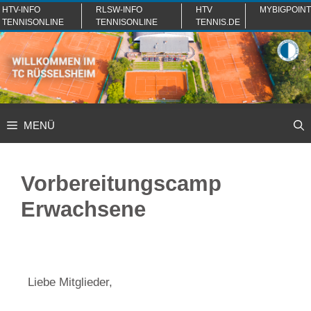
Zum
HTV-INFO
RLSW-INFO
HTV
MYBIGPOINT
TENNISONLINE
TENNISONLINE
TENNIS.DE
Inhalt
springen
MENÜ
Vorbereitungscamp
Erwachsene
Liebe Mitglieder,