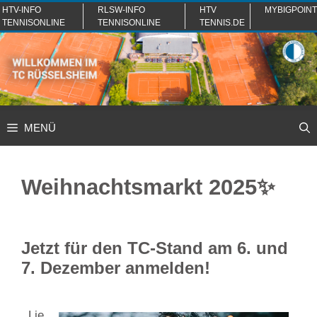
Zum
HTV-INFO
RLSW-INFO
HTV
MYBIGPOINT
TENNISONLINE
TENNISONLINE
TENNIS.DE
Inhalt
springen
MENÜ
Weihnachtsmarkt 2025✨
Jetzt für den TC-Stand am 6. und
7. Dezember anmelden!
Lie