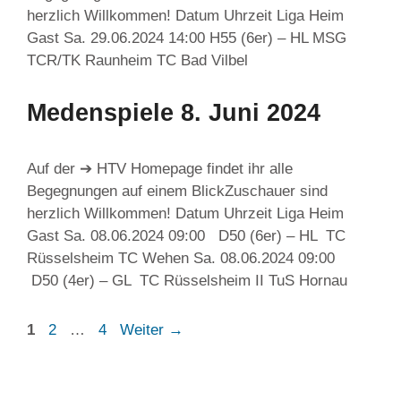
herzlich Willkommen! Datum Uhrzeit Liga Heim
Gast Sa. 29.06.2024 14:00 H55 (6er) – HL MSG
TCR/TK Raunheim TC Bad Vilbel
Medenspiele 8. Juni 2024
Auf der ➔ HTV Homepage findet ihr alle
Begegnungen auf einem BlickZuschauer sind
herzlich Willkommen! Datum Uhrzeit Liga Heim
Gast Sa. 08.06.2024 09:00 D50 (6er) – HL TC
Rüsselsheim TC Wehen Sa. 08.06.2024 09:00
D50 (4er) – GL TC Rüsselsheim II TuS Hornau
Seite
Seite
Seite
1
2
…
4
Weiter
→