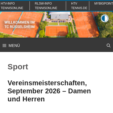
Zum
HTV-INFO
RLSW-INFO
HTV
MYBIGPOINT
TENNISONLINE
TENNISONLINE
TENNIS.DE
Inhalt
springen
MENÜ
Sport
Vereinsmeisterschaften,
September 2026 – Damen
und Herren