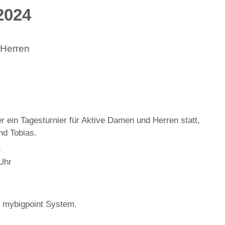
2024
 Herren
r ein Tagesturnier für Aktive Damen und Herren statt,
nd Tobias.
4
Uhr
s mybigpoint System.