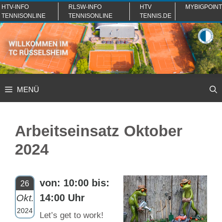
Zum
HTV-INFO
RLSW-INFO
HTV
MYBIGPOINT
TENNISONLINE
TENNISONLINE
TENNIS.DE
Inhalt
springen
MENÜ
Arbeitseinsatz Oktober
2024
von: 10:00 bis:
26
14:00 Uhr
Okt.
2024
Let’s get to work!