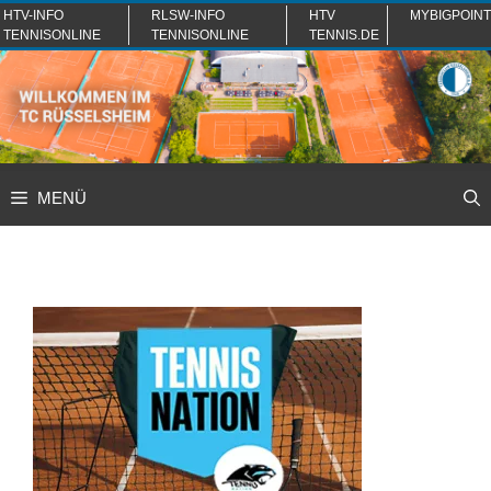
Zum
HTV-INFO
RLSW-INFO
HTV
MYBIGPOINT
TENNISONLINE
TENNISONLINE
TENNIS.DE
Inhalt
springen
MENÜ