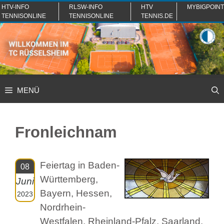
Zum
HTV-INFO
RLSW-INFO
HTV
MYBIGPOINT
TENNISONLINE
TENNISONLINE
TENNIS.DE
Inhalt
springen
MENÜ
Fronleichnam
Feiertag in Baden-
08
Württemberg,
Juni
Bayern, Hessen,
2023
Nordrhein-
Westfalen, Rheinland-Pfalz, Saarland.