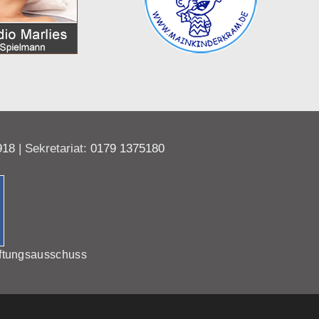
918
| Sekretariat:
0179 1375180
ftungsausschuss