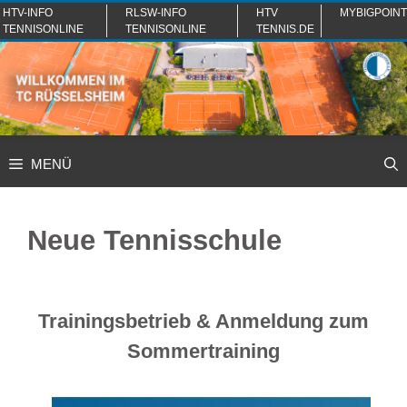
Zum
HTV-INFO
RLSW-INFO
HTV
MYBIGPOINT
TENNISONLINE
TENNISONLINE
TENNIS.DE
Inhalt
springen
MENÜ
Neue Tennisschule
Trainingsbetrieb & Anmeldung zum
Sommertraining