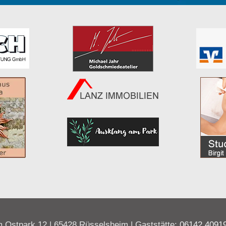
 Ostpark 12 | 65428 Rüsselsheim | Gaststätte:
06142 4091