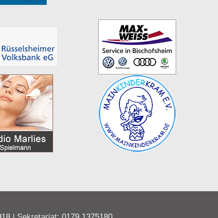
918
| Sekretariat:
0179 1375180