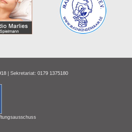
918
| Sekretariat:
0179 1375180
ftungsausschuss