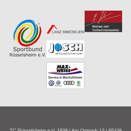
TC Rüsselsheim e.V. 1929 | Am Ostpark 12 | 65428