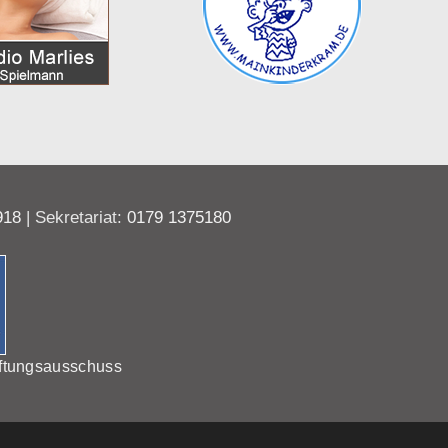
918
| Sekretariat:
0179 1375180
ftungsausschuss