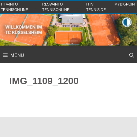
Zum
HTV-INFO
RLSW-INFO
HTV
MYBIGPOINT
TENNISONLINE
TENNISONLINE
TENNIS.DE
Inhalt
springen
MENÜ
IMG_1109_1200