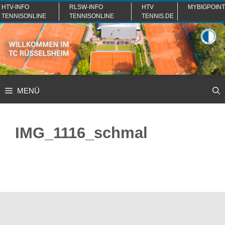
Zum
HTV-INFO
RLSW-INFO
HTV
MYBIGPOINT
TENNISONLINE
TENNISONLINE
TENNIS.DE
Inhalt
springen
MENÜ
IMG_1116_schmal