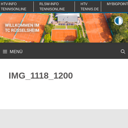
Zum
HTV-INFO
RLSW-INFO
HTV
MYBIGPOINT
TENNISONLINE
TENNISONLINE
TENNIS.DE
Inhalt
springen
MENÜ
IMG_1118_1200