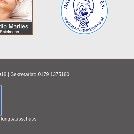
918
| Sekretariat:
0179 1375180
ftungsausschuss