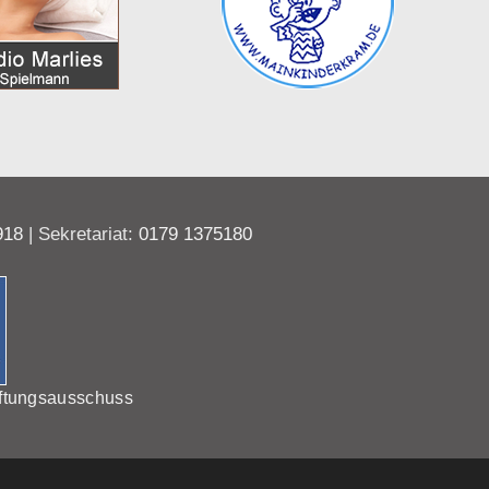
918
| Sekretariat:
0179 1375180
ftungsausschuss