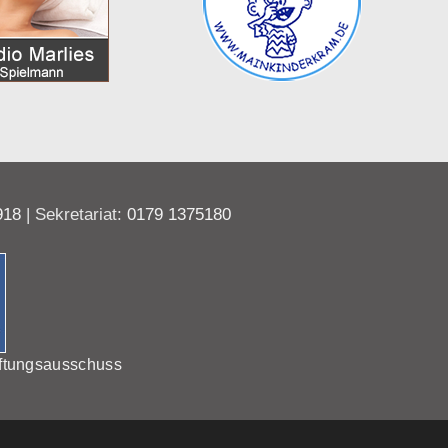
918
| Sekretariat:
0179 1375180
ftungsausschuss