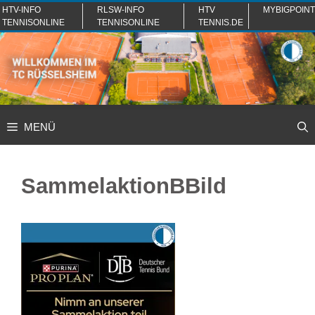
Zum
HTV-INFO
RLSW-INFO
HTV
MYBIGPOINT
TENNISONLINE
TENNISONLINE
TENNIS.DE
Inhalt
springen
MENÜ
SammelaktionBBild