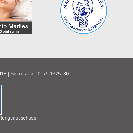
918
| Sekretariat:
0179 1375180
ftungsausschuss