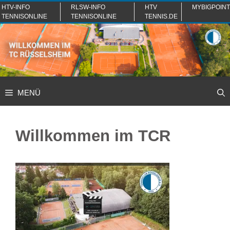
Zum
HTV-INFO
RLSW-INFO
HTV
MYBIGPOINT
TENNISONLINE
TENNISONLINE
TENNIS.DE
Inhalt
springen
MENÜ
Willkommen im TCR