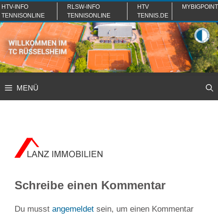
Zum
HTV-INFO
RLSW-INFO
HTV
MYBIGPOINT
TENNISONLINE
TENNISONLINE
TENNIS.DE
Inhalt
springen
MENÜ
Schreibe einen Kommentar
Du musst
angemeldet
sein, um einen Kommentar