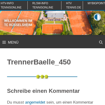
Zum
HTV-INFO
RLSW-INFO
HTV
MYBIGPOINT
TENNISONLINE
TENNISONLINE
TENNIS.DE
Inhalt
springen
MENÜ
TrennerBaelle_450
Schreibe einen Kommentar
Du musst
angemeldet
sein, um einen Kommentar