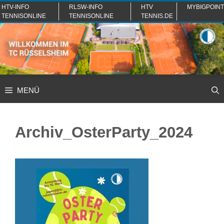
Zum
HTV-INFO
RLSW-INFO
HTV
MYBIGPOINT
TENNISONLINE
TENNISONLINE
TENNIS.DE
Inhalt
springen
MENÜ
Archiv_OsterParty_2024