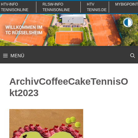
Zum
HTV-INFO
RLSW-INFO
HTV
MYBIGPOINT
TENNISONLINE
TENNISONLINE
TENNIS.DE
Inhalt
springen
MENÜ
ArchivCoffeeCakeTennisO
kt2023