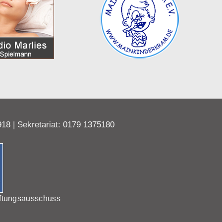
918
| Sekretariat:
0179 1375180
ftungsausschuss