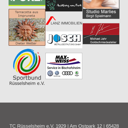
TC Rüsselsheim e.V. 1929 | Am Ostpark 12 | 65428