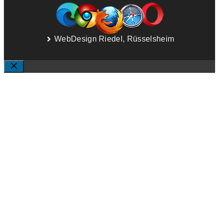
WebDesign Riedel, Rüsselsheim
SCHLIESSEN