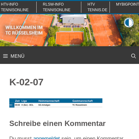
Zum
HTV-INFO
RLSW-INFO
HTV
MYBIGPOINT
TENNISONLINE
TENNISONLINE
TENNIS.DE
Inhalt
springen
MENÜ
K-02-07
Schreibe einen Kommentar
Du musst
angemeldet
sein, um einen Kommentar