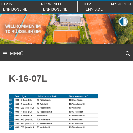
Zum
HTV-INFO
RLSW-INFO
HTV
MYBIGPOINT
TENNISONLINE
TENNISONLINE
TENNIS.DE
Inhalt
springen
MENÜ
K-16-07L