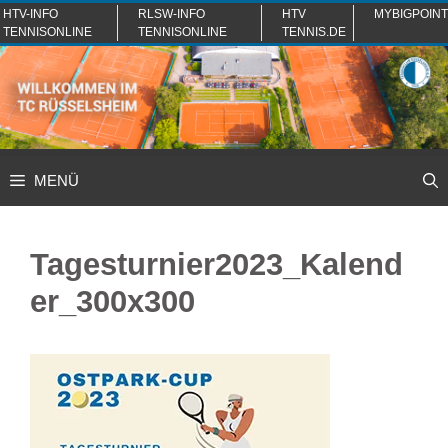
Zum
HTV-INFO
RLSW-INFO
HTV
MYBIGPOINT
TENNISONLINE
TENNISONLINE
TENNIS.DE
Inhalt
springen
MENÜ
Tagesturnier2023_Kalend
er_300x300