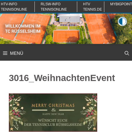
Zum
HTV-INFO
RLSW-INFO
HTV
MYBIGPOINT
TENNISONLINE
TENNISONLINE
TENNIS.DE
Inhalt
springen
MENÜ
3016_WeihnachtenEvent