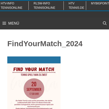
Zum
HTV-INFO
RLSW-INFO
HTV
MYBIGPOINT
TENNISONLINE
TENNISONLINE
TENNIS.DE
Inhalt
springen
MENÜ
FindYourMatch_2024