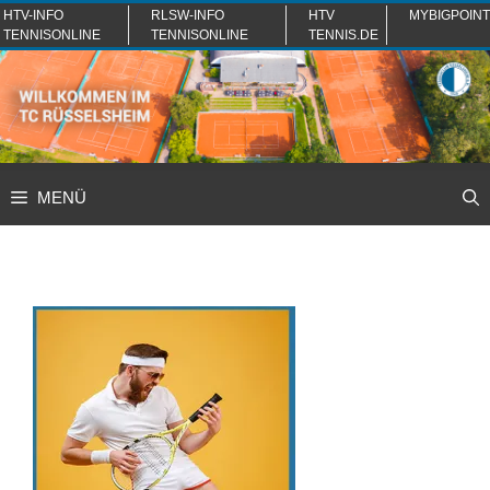
Zum
HTV-INFO
RLSW-INFO
HTV
MYBIGPOINT
TENNISONLINE
TENNISONLINE
TENNIS.DE
Inhalt
springen
MENÜ