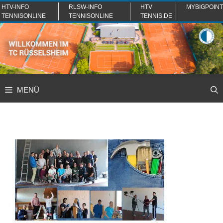
Zum
HTV-INFO
RLSW-INFO
HTV
MYBIGPOINT
TENNISONLINE
TENNISONLINE
TENNIS.DE
Inhalt
springen
MENÜ