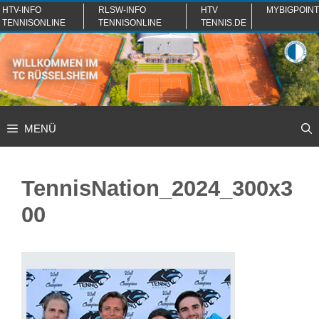
Zum
HTV-INFO
RLSW-INFO
HTV
MYBIGPOINT
TENNISONLINE
TENNISONLINE
TENNIS.DE
Inhalt
springen
MENÜ
TennisNation_2024_300x3
00