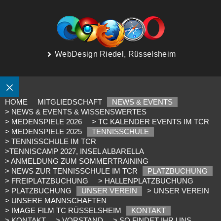
WebDesign Riedel, Rüsselsheim
SCHLIESSEN
HOME
MITGLIEDSCHAFT
NEWS & EVENTS
> NEWS & EVENTS & WISSENSWERTES
> MEDENSPIELE 2026
> TC KALENDER EVENTS IM TCR
> MEDENSPIELE 2025
TENNISSCHULE
> TENNISSCHULE IM TCR
>TENNISCAMP 2027, INSEL ALBARELLA
> ANMELDUNG ZUM SOMMERTRAINING
> NEWS ZUR TENNISSCHULE IM TCR
PLATZBUCHUNG
> FREIPLATZBUCHUNG
> HALLENPLATZBUCHUNG
> PLATZBUCHUNG
UNSER VEREIN
> UNSER VEREIN
> UNSERE MANNSCHAFTEN
> IMAGE FILM TC RÜSSELSHEIM
KONTAKT
> KONTAKT
> VORSTAND
> SO FINDET IHR UNS