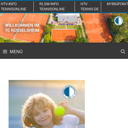
Zum
HTV-INFO
RLSW-INFO
HTV
MYBIGPOINT
TENNISONLINE
TENNISONLINE
TENNIS.DE
Inhalt
springen
MENÜ